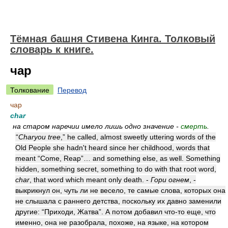
Тёмная башня Стивена Кинга. Толковый
словарь к книге.
чар
Толкование
Перевод
чар
char
на старом наречии имело лишь одно значение -
смерть
.
“
Charyou tree
,” he called, almost sweetly uttering words of the
Old People she hadn't heard since her childhood, words that
meant “Come, Reap”… and something else, as well. Something
hidden, something secret, something to do with that root word,
char
, that word which meant only death. -
Гори огнем
, -
выкрикнул он, чуть ли не весело, те самые слова, которых она
не слышала с раннего детства, поскольку их давно заменили
другие: “Приходи, Жатва”. А потом добавил что-то еще, что
именно, она не разобрала, похоже, на языке, на котором