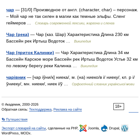
чар
— [31/0] Производное от англ. (character, char) – персонаж.
– Мой чар не так силен в магии как темные эльфы. Сленг
геймеров …
Cловарь современной лексики, жаргона и сленга
Чар (река)
— Чар (каз. Шар) Характеристика Длина 230 км
Бассейн рек Иртыш Водоток …
Википедия
Чар (приток Калинки)
— Чар Характеристика Длина 34 км
Бассейн Карское море Бассейн рек Иртыш Водоток Устье 32 км
по левому берегу реки Калинка …
Википедия
чарівник
— [чар іўни/к] ниека/, м. (на) ниеко/в і/ ниеку/, кл. р і/
ўниеку/, мн. ниеки/, ниек і/ў …
Орфоепічний словник української мови
© Академик, 2000-2026
18+
Обратная связь:
Техподдержка
,
Реклама на сайте
👣 Путешествия
Экспорт словарей на сайты
, сделанные на PHP,
Joomla,
Drupal,
WordPress, MODx.