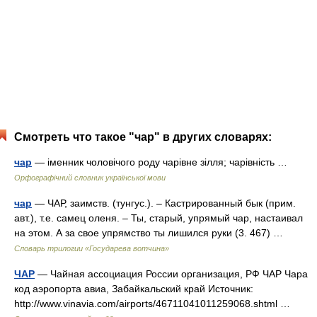
Смотреть что такое "чар" в других словарях:
чар
— іменник чоловічого роду чарівне зілля; чарівність …
Орфографічний словник української мови
чар
— ЧАР, заимств. (тунгус.). – Кастрированный бык (прим.
авт.), т.е. самец оленя. – Ты, старый, упрямый чар, настаивал
на этом. А за свое упрямство ты лишился руки (3. 467) …
Словарь трилогии «Государева вотчина»
ЧАР
— Чайная ассоциация России организация, РФ ЧАР Чара
код аэропорта авиа, Забайкальский край Источник:
http://www.vinavia.com/airports/46711041011259068.shtml …